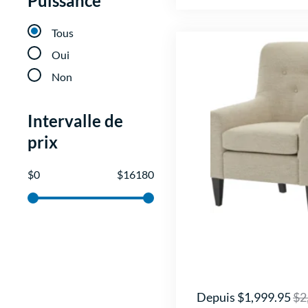
Puissance
Tous
Oui
Non
Intervalle de
prix
$
0
$
16180
Depuis $1,999.95
$2