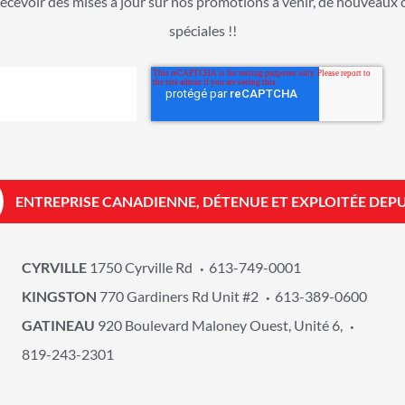
ecevoir des mises à jour sur nos promotions à venir, de nouveaux 
spéciales !!
ENTREPRISE CANADIENNE, DÉTENUE ET EXPLOITÉE DEPU
CYRVILLE
1750 Cyrville Rd
613-749-0001
KINGSTON
770 Gardiners Rd Unit #2
613-389-0600
GATINEAU
920 Boulevard Maloney Ouest, Unité 6,
819-243-2301