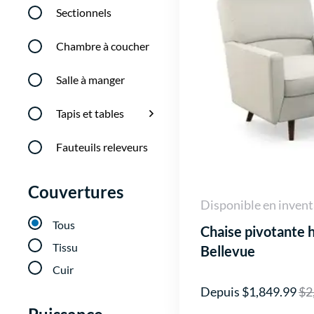
Sectionnels
Chambre à coucher
Salle à manger
Tapis et tables
Fauteuils releveurs
Couvertures
Disponible en invent
Tous
Chaise pivotante 
Tissu
Bellevue
Cuir
Depuis $1,849.99
$2