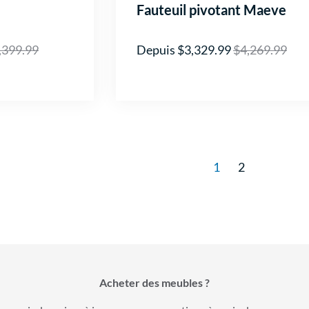
Fauteuil pivotant Maeve
,399.99
Depuis $3,329.99
$4,269.99
1
2
Acheter des meubles ?