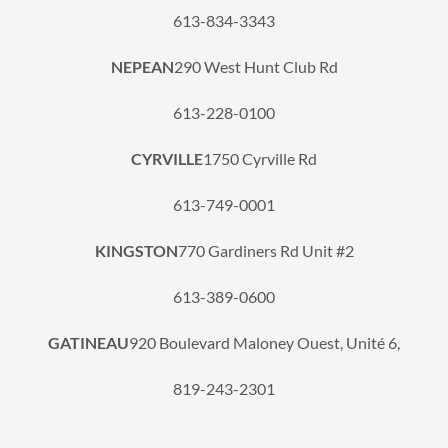
613-834-3343
NEPEAN
290 West Hunt Club Rd
613-228-0100
CYRVILLE
1750 Cyrville Rd
613-749-0001
KINGSTON
770 Gardiners Rd Unit #2
613-389-0600
GATINEAU
920 Boulevard Maloney Ouest, Unité 6,
819-243-2301