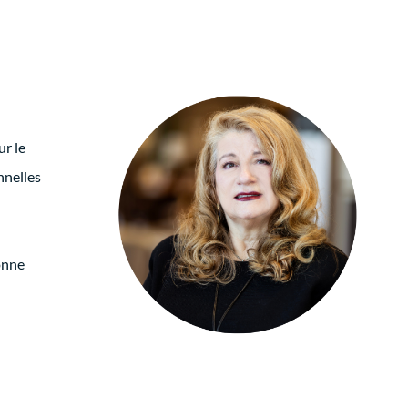
ur le
nnelles
bonne