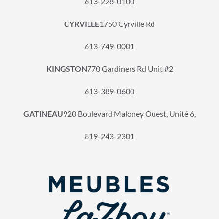
613-228-0100
CYRVILLE
1750 Cyrville Rd
613-749-0001
KINGSTON
770 Gardiners Rd Unit #2
613-389-0600
GATINEAU
920 Boulevard Maloney Ouest, Unité 6,
819-243-2301