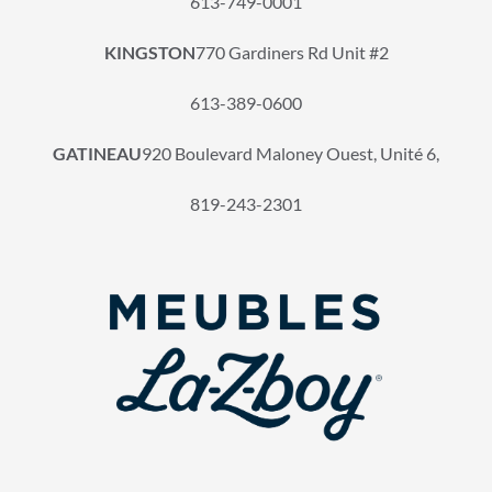
613-749-0001
KINGSTON
770 Gardiners Rd Unit #2
613-389-0600
GATINEAU
920 Boulevard Maloney Ouest, Unité 6,
819-243-2301