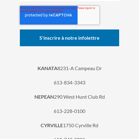
KANATA
8231-A Campeau Dr
613-834-3343
NEPEAN
290 West Hunt Club Rd
613-228-0100
CYRVILLE
1750 Cyrville Rd