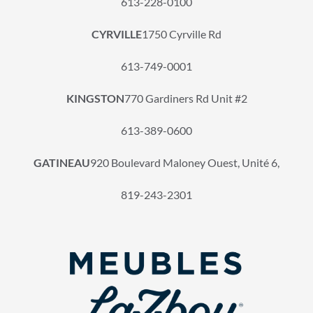
613-228-0100
CYRVILLE
1750 Cyrville Rd
613-749-0001
KINGSTON
770 Gardiners Rd Unit #2
613-389-0600
GATINEAU
920 Boulevard Maloney Ouest, Unité 6,
819-243-2301