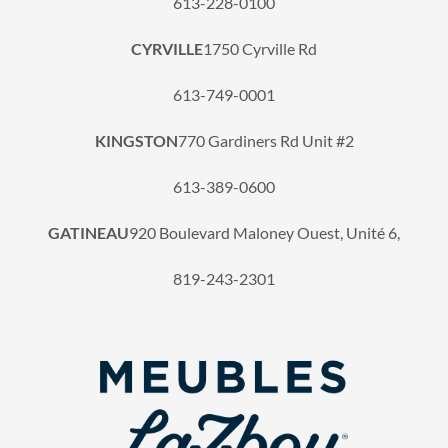
613-228-0100
CYRVILLE
1750 Cyrville Rd
613-749-0001
KINGSTON
770 Gardiners Rd Unit #2
613-389-0600
GATINEAU
920 Boulevard Maloney Ouest, Unité 6,
819-243-2301