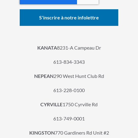
KANATA
8231-A Campeau Dr
613-834-3343
NEPEAN
290 West Hunt Club Rd
613-228-0100
CYRVILLE
1750 Cyrville Rd
613-749-0001
KINGSTON
770 Gardiners Rd Unit #2