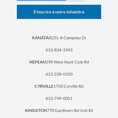
KANATA
8231-A Campeau Dr
613-834-3343
NEPEAN
290 West Hunt Club Rd
613-228-0100
CYRVILLE
1750 Cyrville Rd
613-749-0001
KINGSTON
770 Gardiners Rd Unit #2