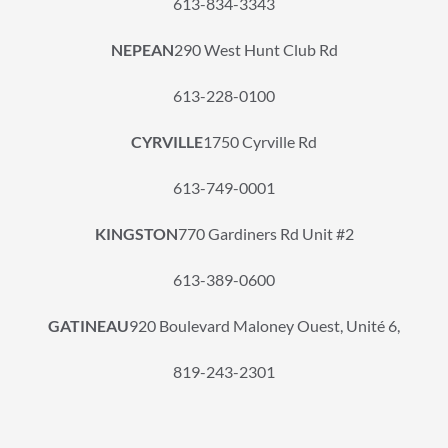
613-834-3343
NEPEAN
290 West Hunt Club Rd
613-228-0100
CYRVILLE
1750 Cyrville Rd
613-749-0001
KINGSTON
770 Gardiners Rd Unit #2
613-389-0600
GATINEAU
920 Boulevard Maloney Ouest, Unité 6,
819-243-2301