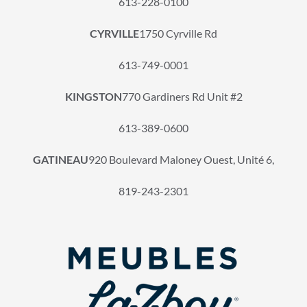
613-228-0100
CYRVILLE
1750 Cyrville Rd
613-749-0001
KINGSTON
770 Gardiners Rd Unit #2
613-389-0600
GATINEAU
920 Boulevard Maloney Ouest, Unité 6,
819-243-2301