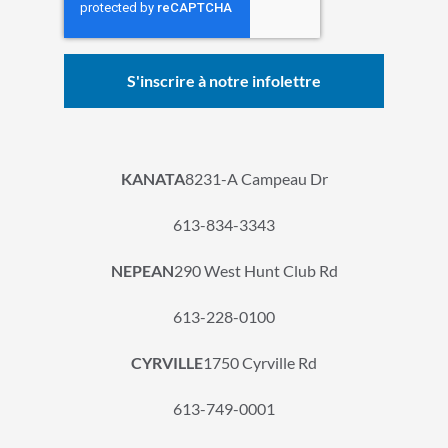
KANATA
8231-A Campeau Dr
613-834-3343
NEPEAN
290 West Hunt Club Rd
613-228-0100
CYRVILLE
1750 Cyrville Rd
613-749-0001