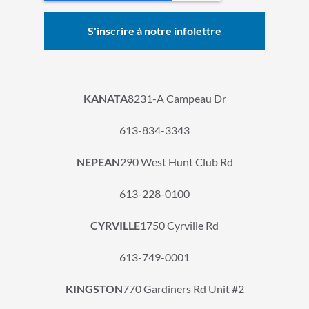
KANATA
8231-A Campeau Dr
613-834-3343
NEPEAN
290 West Hunt Club Rd
613-228-0100
CYRVILLE
1750 Cyrville Rd
613-749-0001
KINGSTON
770 Gardiners Rd Unit #2