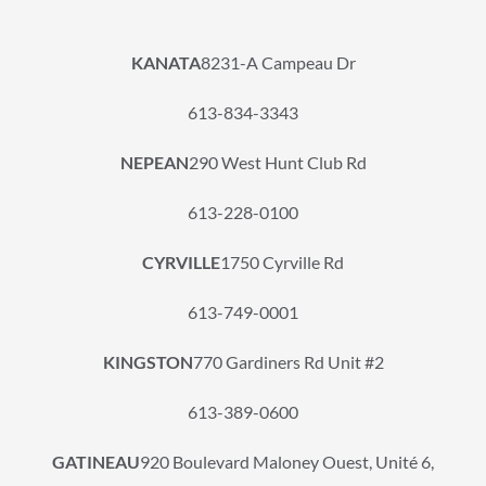
KANATA
8231-A Campeau Dr
613-834-3343
NEPEAN
290 West Hunt Club Rd
613-228-0100
CYRVILLE
1750 Cyrville Rd
613-749-0001
KINGSTON
770 Gardiners Rd Unit #2
613-389-0600
GATINEAU
920 Boulevard Maloney Ouest, Unité 6,