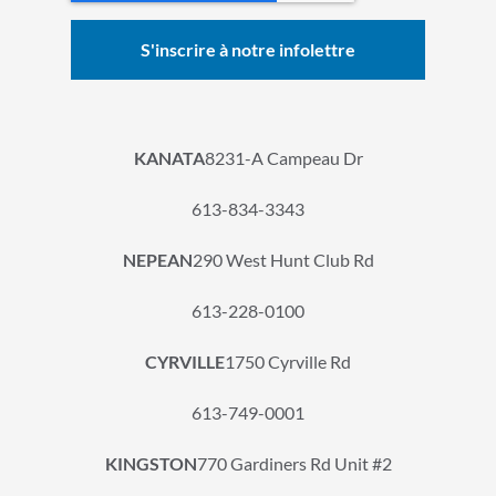
KANATA
8231-A Campeau Dr
613-834-3343
NEPEAN
290 West Hunt Club Rd
613-228-0100
CYRVILLE
1750 Cyrville Rd
613-749-0001
KINGSTON
770 Gardiners Rd Unit #2