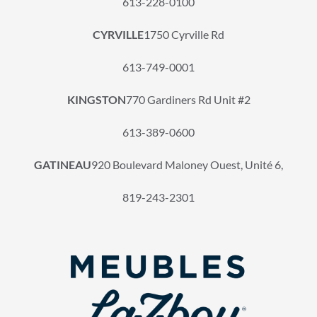
613-228-0100
CYRVILLE
1750 Cyrville Rd
613-749-0001
KINGSTON
770 Gardiners Rd Unit #2
613-389-0600
GATINEAU
920 Boulevard Maloney Ouest, Unité 6,
819-243-2301