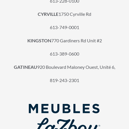
613-228-0100
CYRVILLE
1750 Cyrville Rd
613-749-0001
KINGSTON
770 Gardiners Rd Unit #2
613-389-0600
GATINEAU
920 Boulevard Maloney Ouest, Unité 6,
819-243-2301