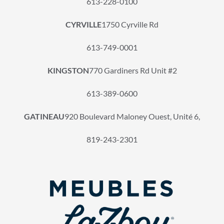
613-228-0100
CYRVILLE
1750 Cyrville Rd
613-749-0001
KINGSTON
770 Gardiners Rd Unit #2
613-389-0600
GATINEAU
920 Boulevard Maloney Ouest, Unité 6,
819-243-2301