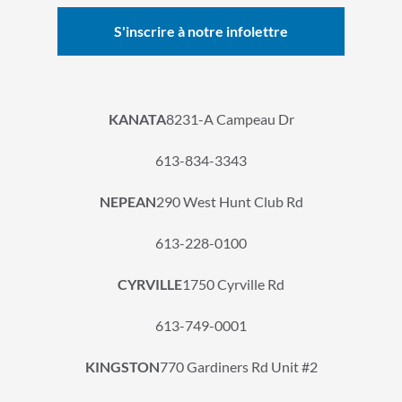
KANATA
8231-A Campeau Dr
613-834-3343
NEPEAN
290 West Hunt Club Rd
613-228-0100
CYRVILLE
1750 Cyrville Rd
613-749-0001
KINGSTON
770 Gardiners Rd Unit #2