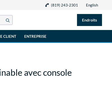
(819) 243-2301
English
Endroits
E CLIENT
ENTREPRISE
inable avec console