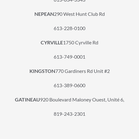
NEPEAN
290 West Hunt Club Rd
613-228-0100
CYRVILLE
1750 Cyrville Rd
613-749-0001
KINGSTON
770 Gardiners Rd Unit #2
613-389-0600
GATINEAU
920 Boulevard Maloney Ouest, Unité 6,
819-243-2301