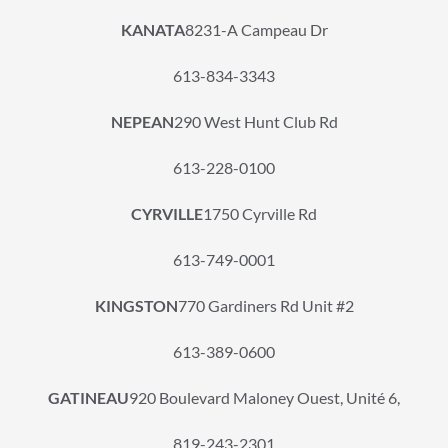
KANATA
8231-A Campeau Dr
613-834-3343
NEPEAN
290 West Hunt Club Rd
613-228-0100
CYRVILLE
1750 Cyrville Rd
613-749-0001
KINGSTON
770 Gardiners Rd Unit #2
613-389-0600
GATINEAU
920 Boulevard Maloney Ouest, Unité 6,
819-243-2301