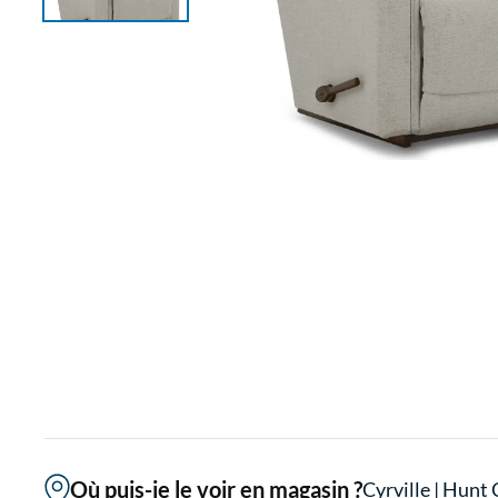
Où puis-je le voir en magasin ?
Cyrville
|
Hunt 