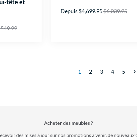
ui-tête et
Depuis $4,699.95
$6,039.95
,549.99
1
2
3
4
5
Acheter des meubles ?
ecevoir des mises à jour sur nos promotions à venir, de nouveaux 