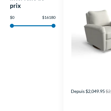
prix
$
0
$
16180
Depuis $2,049.95
$2