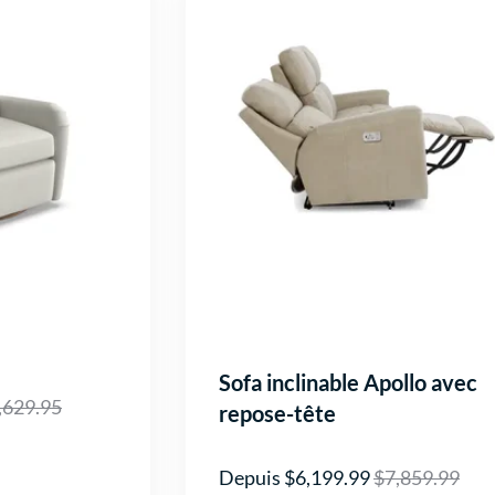
Sofa inclinable Apollo avec
,629.95
repose-tête
Depuis $6,199.99
$7,859.99