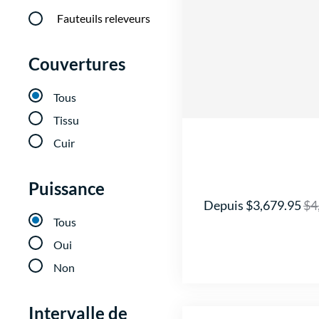
Fauteuils releveurs
Couvertures
Tous
Tissu
Cuir
Puissance
Depuis $3,679.95
$4
Tous
Oui
Non
Intervalle de