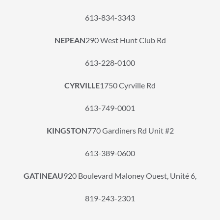
613-834-3343
NEPEAN
290 West Hunt Club Rd
613-228-0100
CYRVILLE
1750 Cyrville Rd
613-749-0001
KINGSTON
770 Gardiners Rd Unit #2
613-389-0600
GATINEAU
920 Boulevard Maloney Ouest, Unité 6,
819-243-2301