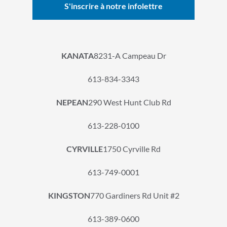
KANATA
8231-A Campeau Dr
613-834-3343
NEPEAN
290 West Hunt Club Rd
613-228-0100
CYRVILLE
1750 Cyrville Rd
613-749-0001
KINGSTON
770 Gardiners Rd Unit #2
613-389-0600