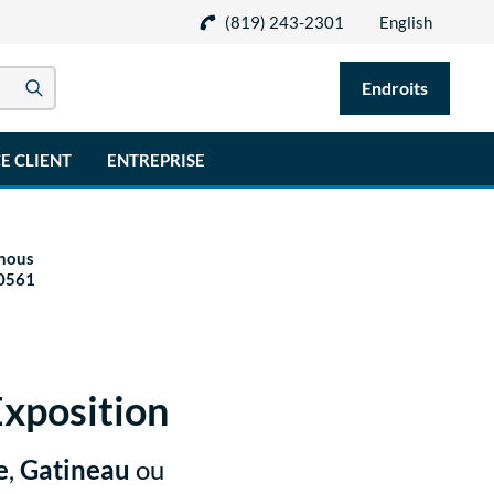
(819) 243-2301
English
Endroits
E CLIENT
ENTREPRISE
 nous
0561
Exposition
e
,
Gatineau
ou