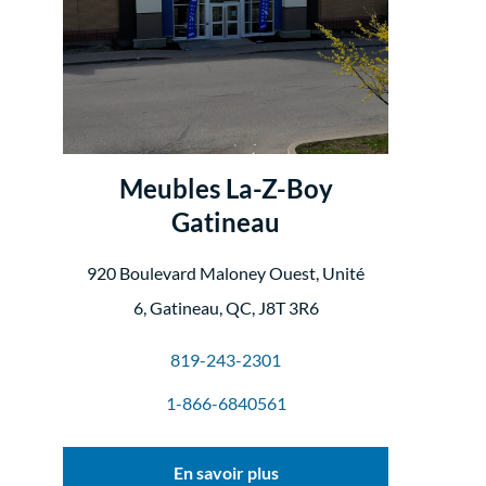
Meubles La-Z-Boy
Gatineau
920 Boulevard Maloney Ouest, Unité
6, Gatineau, QC, J8T 3R6
819-243-2301
1-866-6840561
En savoir plus