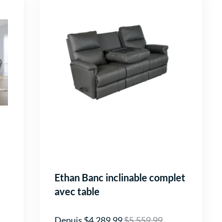
Ethan Banc inclinable complet
avec table
Depuis $4,289.99
$5,559.99