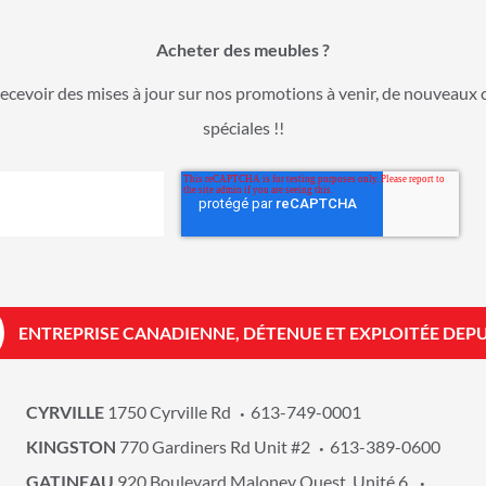
Acheter des meubles ?
ecevoir des mises à jour sur nos promotions à venir, de nouveaux 
spéciales !!
ENTREPRISE CANADIENNE, DÉTENUE ET EXPLOITÉE DEPU
CYRVILLE
1750 Cyrville Rd
613-749-0001
KINGSTON
770 Gardiners Rd Unit #2
613-389-0600
GATINEAU
920 Boulevard Maloney Ouest, Unité 6,