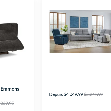
le Emmons
Depuis $4,049.99
$5,249.99
,069.95