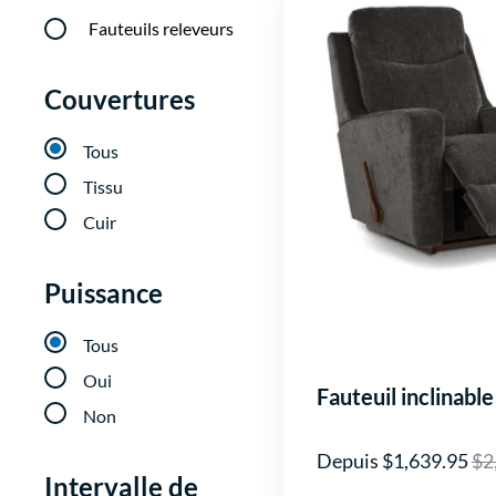
Fauteuils releveurs
Couvertures
Tous
Tissu
Cuir
Puissance
Tous
Oui
Fauteuil inclinab
Non
Depuis $1,639.95
$2
Intervalle de