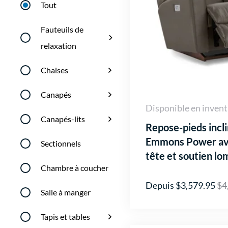
Tout
Fauteuils de
relaxation
Chaises
Canapés
Disponible en invent
Canapés-lits
Repose-pieds incl
Emmons Power av
Sectionnels
tête et soutien lo
Chambre à coucher
Depuis $3,579.95
$4
Salle à manger
Tapis et tables