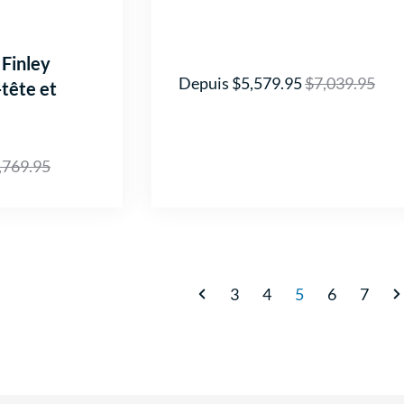
 Finley
Depuis $5,579.95
$7,039.95
tête et
,769.95
3
4
5
6
7