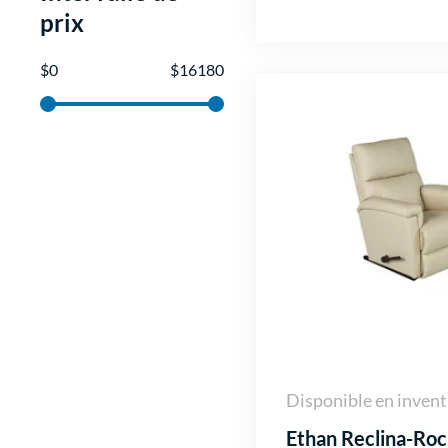
prix
$
0
$
16180
Disponible en invent
Ethan Reclina-Roc