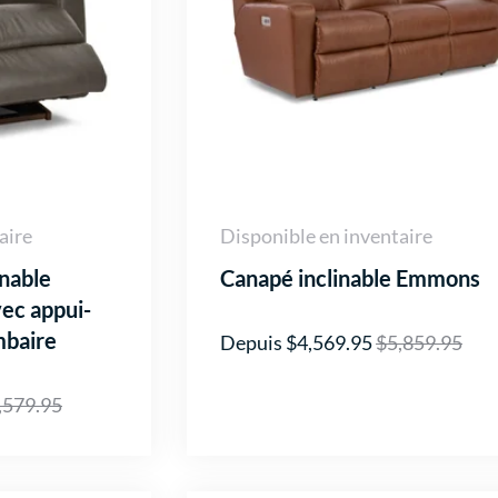
aire
Disponible en inventaire
inable
Canapé inclinable Emmons
ec appui-
mbaire
Depuis $4,569.95
$5,859.95
,579.95